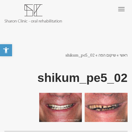
תפריט
פתח סרגל 
ראשי
»
שיקום הפה
»
02_shikum_pe5
02_shikum_pe5