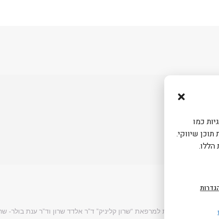
שות
יות כמו
אמת תוכן שיווקי.
הללו.
גדרות
כל הזכויות שמורות למרפאת “שרון קליניק” ד”ר אלדד שרון וד”ר ענת בולר- שרו