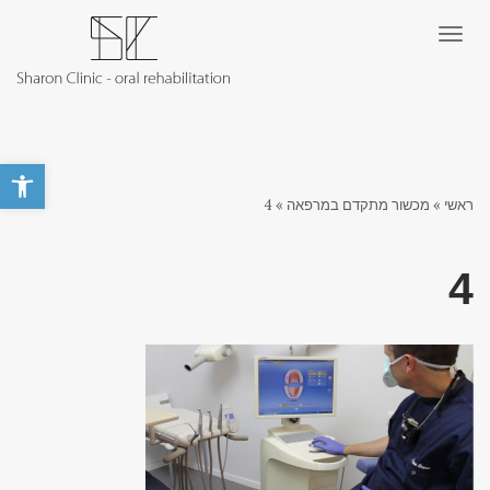
תפריט
פתח סרגל 
ראשי
»
מכשור מתקדם במרפאה
»
4
4