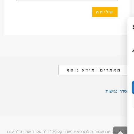
ה,
מאמרים ומידע נוסף
הסדרי נגישות
גלילה
© כל הזכויות שמורות למרפאת “שרון קליניק” ד”ר אלדד שרון וד”ר ענת