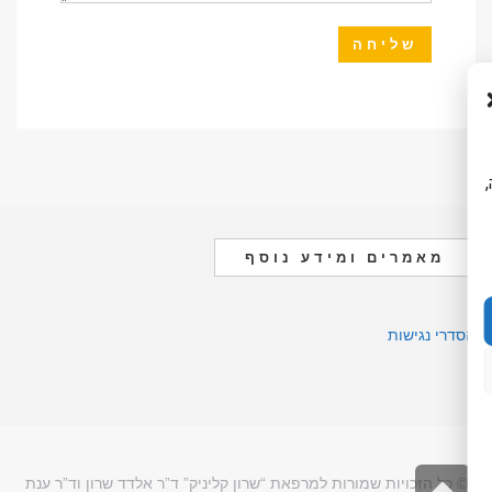
ה,
מאמרים ומידע נוסף
הסדרי נגישות
גלילה
© כל הזכויות שמורות למרפאת “שרון קליניק” ד”ר אלדד שרון וד”ר ענת