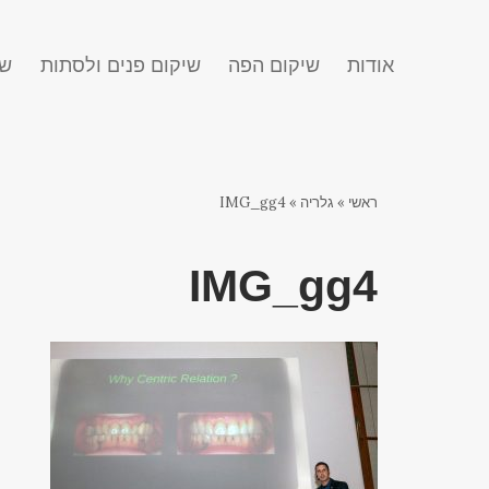
אודות
שיקום הפה
שיקום פנים ולסתות
שח
ראשי
»
גלריה
»
IMG_gg4
IMG_gg4