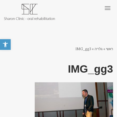
תפריט
פתח סרגל 
ראשי
»
גלריה
»
IMG_gg3
IMG_gg3