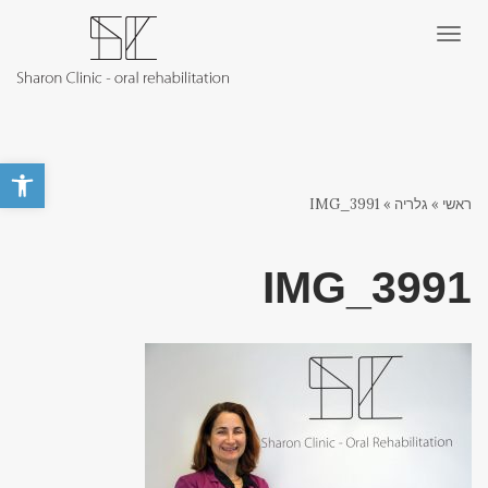
תפריט
פתח סרגל 
ראשי
»
גלריה
»
IMG_3991
IMG_3991