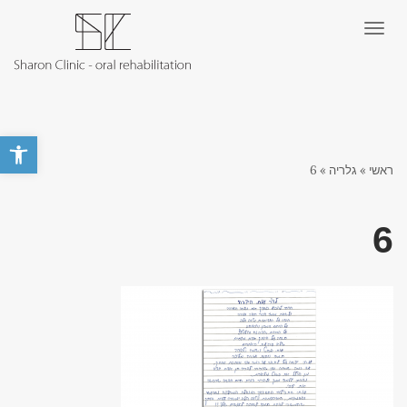
תפריט
פתח סרגל 
ראשי
»
גלריה
»
6
6