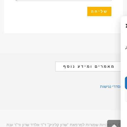
ה,
מאמרים ומידע נוסף
הסדרי נגישות
גלילה
© כל הזכויות שמורות למרפאת “שרון קליניק” ד”ר אלדד שרון וד”ר ענת