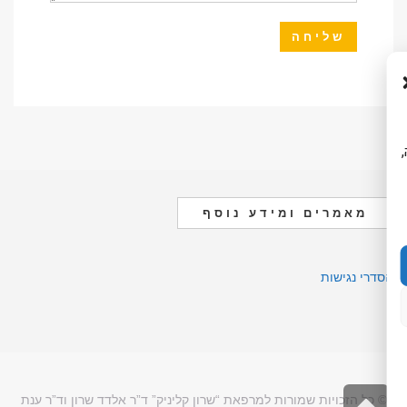
ה,
מאמרים ומידע נוסף
הסדרי נגישות
גלילה
© כל הזכויות שמורות למרפאת “שרון קליניק” ד”ר אלדד שרון וד”ר ענת