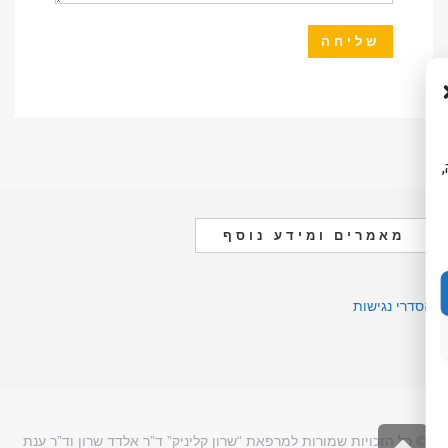
ה,
מאמרים ומידע נוסף
הסדרי נגישות
גלילה
© כל הזכויות שמורות למרפאת “שרון קליניק” ד”ר אלדד שרון וד”ר ענת