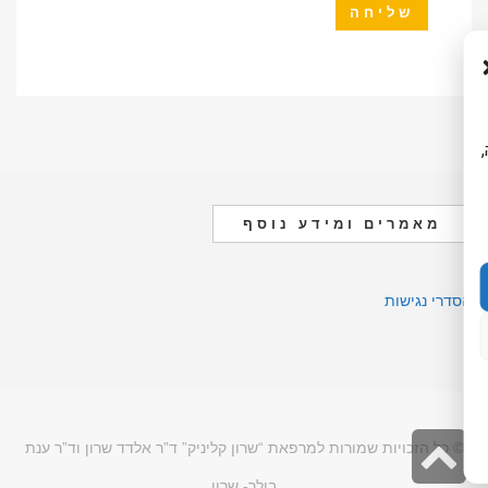
ה,
מאמרים ומידע נוסף
הסדרי נגישות
גלילה
© כל הזכויות שמורות למרפאת “שרון קליניק” ד”ר אלדד שרון וד”ר ענת
בולר- שרון